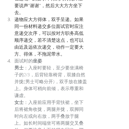
要说声“谢谢”，然后大大方方坐下
去。
递物应大方得体，双手呈递。如果
同一份材料递交多位面试官时应注
意递交次序，可以按对方职务高低
顺序递交，若不清楚这点，也可以
由近及远依次递交，动作一定要大
方、得体，不拖泥带水。
面试时的
坐姿
男士
：入座时要轻，至少要坐满椅
子的2/3，后背轻靠椅背，双膝自然
并拢(男士可略分开)，双手放在膝盖
上。身体可稍向前倾，表示尊重和
谦虚。
女士
：入座前应用手背扶裙，坐下
后将裙角收拢，两腿并拢，双脚同
时向左或向右放，两手叠放于腿
上。如长时间端坐可将两腿交叉叠