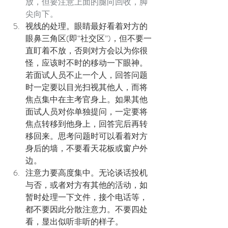
放，但要注意上面的腿向回收，脚
尖向下。
视线的处理。眼睛最好看着对方的
眼鼻三角区(即“社交区”)，但不要一
直盯着不放，否则对方会以为你很
怪，应该时不时的移动一下眼神。
若面试人员不止一个人，回答问题
时一定要以目光扫视其他人，而将
焦点集中在主考官身上。如果其他
面试人员对你单独提问，一定要将
焦点转移到他身上，回答完后再转
移回来。思考问题时可以看着对方
身后的墙，不要看天花板或窗户外
边。
注意力要高度集中。无论谈话投机
与否，或者对方有其他的活动，如
暂时处理一下文件，接个电话等，
都不要因此分散注意力。不要四处
看，显出似听非听的样子。