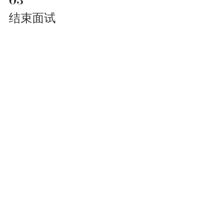
03
结束面试
注意观察对方，适时结束面试。
虽然主导权不一定在你手上，但需要对
面试官有个基本判断。如果估摸着面试
时间差不多了，而面试官仍旧显得饶有
兴趣(身体前倾)，说明你表现出色，可以
继续下去。但是如果面试官有一些不耐
烦的情绪表现，要意识到此时结束面试