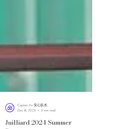
Capitan An 安心队长
Dec 8, 2023
3 min read