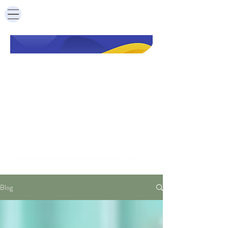
安心队长
|
Captain An
BLOG
Blog